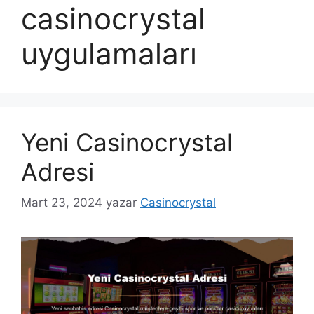
casinocrystal
uygulamaları
Yeni Casinocrystal
Adresi
Mart 23, 2024
yazar
Casinocrystal