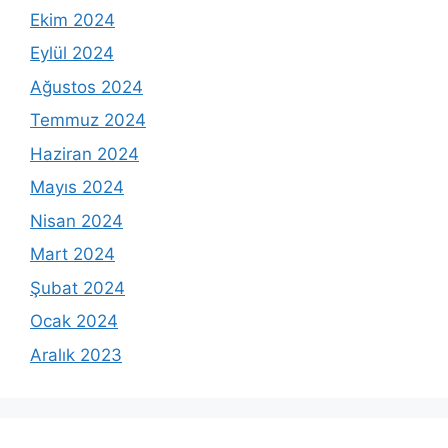
Ekim 2024
Eylül 2024
Ağustos 2024
Temmuz 2024
Haziran 2024
Mayıs 2024
Nisan 2024
Mart 2024
Şubat 2024
Ocak 2024
Aralık 2023