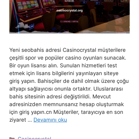
Yeni seobahis adresi Casinocrystal müşterilere
çeşitli spor ve popüler casino oyunları sunacak.
Bir oyun lisansı alın. Sunulan hizmetleri test
etmek için lisans bilgilerini yayınlayan siteye
giriş yapın. Bahisçiler de dahil olmak üzere çoğu
altyapı sağlayıcısı onunla ortaktır. Uluslararası
bahis sitesinin adresi değiştirildi. Mevcut
adresinizden memnunsanız hesap oluşturmak
için giriş yapın.cn Müşteriler, tarayıcıya en son
ziyaret …
Devamını oku
Kategoriler