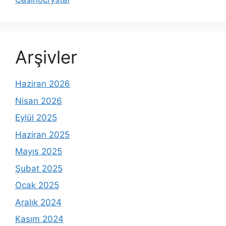
Arşivler
Haziran 2026
Nisan 2026
Eylül 2025
Haziran 2025
Mayıs 2025
Şubat 2025
Ocak 2025
Aralık 2024
Kasım 2024