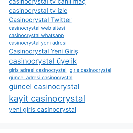
casinocrystal tv canli maç
casinocrystal tv izle
Casinocrystal Twitter
casinocrystal web sitesi
casinocrystal whatsapp
casinocrystal yeni adresi
Casinocrystal Yeni Giriş
casinocrystal üyelik
giris adresi casinocrystal
giris casinocrystal
güncel adresi casinocrystal
güncel casinocrystal
kayit casinocrystal
yeni giris casinocrystal