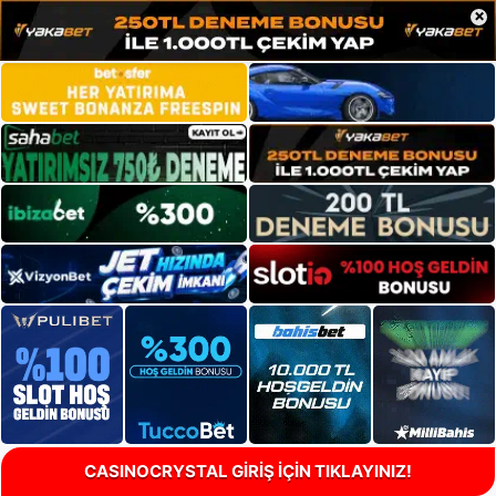
×
CASINOCRYSTAL GİRİŞ İÇİN TIKLAYINIZ!