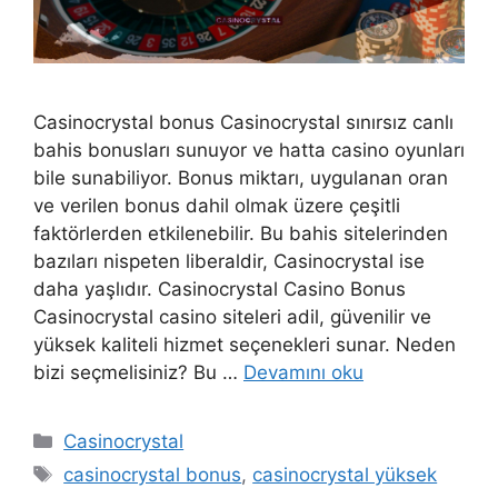
Casinocrystal bonus Casinocrystal sınırsız canlı
bahis bonusları sunuyor ve hatta casino oyunları
bile sunabiliyor. Bonus miktarı, uygulanan oran
ve verilen bonus dahil olmak üzere çeşitli
faktörlerden etkilenebilir. Bu bahis sitelerinden
bazıları nispeten liberaldir, Casinocrystal ise
daha yaşlıdır. Casinocrystal Casino Bonus
Casinocrystal casino siteleri adil, güvenilir ve
yüksek kaliteli hizmet seçenekleri sunar. Neden
bizi seçmelisiniz? Bu …
Devamını oku
Kategoriler
Casinocrystal
Etiketler
casinocrystal bonus
,
casinocrystal yüksek