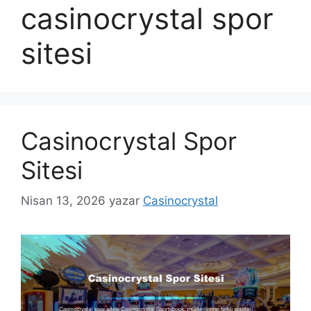
casinocrystal spor
sitesi
Casinocrystal Spor
Sitesi
Nisan 13, 2026
yazar
Casinocrystal