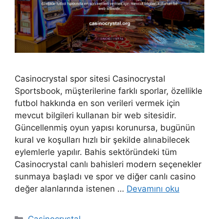
Casinocrystal spor sitesi Casinocrystal
Sportsbook, müşterilerine farklı sporlar, özellikle
futbol hakkında en son verileri vermek için
mevcut bilgileri kullanan bir web sitesidir.
Güncellenmiş oyun yapısı korunursa, bugünün
kural ve koşulları hızlı bir şekilde alınabilecek
eylemlerle yapılır. Bahis sektöründeki tüm
Casinocrystal canlı bahisleri modern seçenekler
sunmaya başladı ve spor ve diğer canlı casino
değer alanlarında istenen …
Devamını oku
Kategoriler