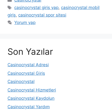
Casinocrystal
Etiketler
casinocrystal giris yap
,
casinocrystal mobil
giriş
,
casinocrystal spor sitesi
Yorum yap
Son Yazılar
Casinocrystal Adresi
Casinocrystal Giriş
Casinocrystal
Casinocrystal Hizmetleri
Casinocrystal Kaydolun
Casinocrystal Yardım