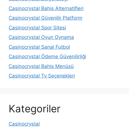
Casinocrystal Bahis Alternatifleri
Casinocrystal Güvenilir Platform
Casinocrystal Spor Sitesi
Casinocrystal Oyun Oynama
Casinocrystal Sanal Futbol
Casinocrystal Ödeme Güvenilirliği
Casinocrystal Bahis Menüsü
Casinocrystal Tv Seçenekleri
Kategoriler
Casinocrystal