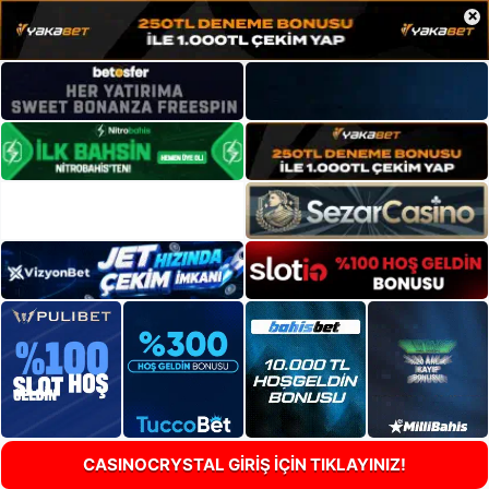
×
CASINOCRYSTAL GİRİŞ İÇİN TIKLAYINIZ!