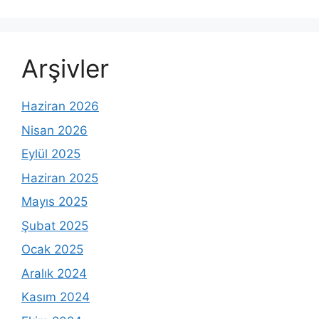
Arşivler
Haziran 2026
Nisan 2026
Eylül 2025
Haziran 2025
Mayıs 2025
Şubat 2025
Ocak 2025
Aralık 2024
Kasım 2024