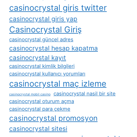
casinocrystal giris twitter
casinocrystal giris yap
Casinocrystal Giriş
casinocrystal güncel adres
casinocrystal hesap kapatma
casinocrystal kayıt
casinocrystal kimlik bilgileri
casinocrystal kullanıcı yorumları
casinocrystal maç izleme
casinocrystal nasil bir site
casinocrystal mobil casino
casinocrystal oturum açma
casinocrystal para çekme
casinocrystal promosyon
casinocrystal sitesi