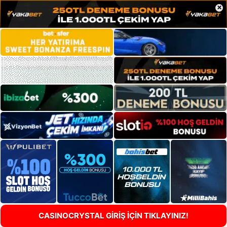
×
CASINOCRYSTAL GİRİŞ İÇİN TIKLAYINIZ!