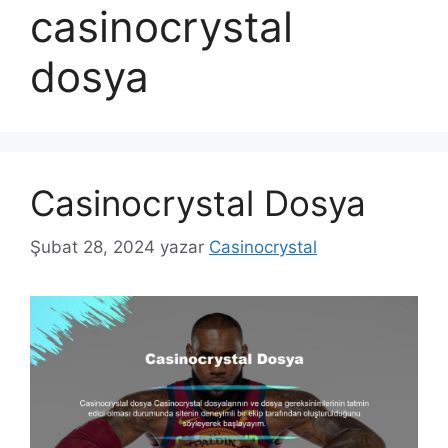
casinocrystal
dosya
Casinocrystal Dosya
Şubat 28, 2024
yazar
Casinocrystal