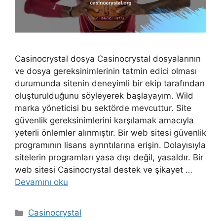
Casinocrystal dosya Casinocrystal dosyalarının
ve dosya gereksinimlerinin tatmin edici olması
durumunda sitenin deneyimli bir ekip tarafından
oluşturulduğunu söyleyerek başlayayım. Wild
marka yöneticisi bu sektörde mevcuttur. Site
güvenlik gereksinimlerini karşılamak amacıyla
yeterli önlemler alınmıştır. Bir web sitesi güvenlik
programının lisans ayrıntılarına erişin. Dolayısıyla
sitelerin programları yasa dışı değil, yasaldır. Bir
web sitesi Casinocrystal destek ve şikayet …
Devamını oku
Kategoriler
Casinocrystal