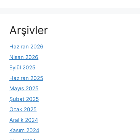
Arşivler
Haziran 2026
Nisan 2026
Eylül 2025
Haziran 2025
Mayıs 2025
Şubat 2025
Ocak 2025
Aralık 2024
Kasım 2024