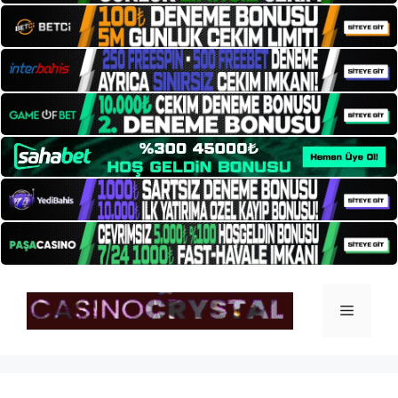
İçeriğe
atla
Menü