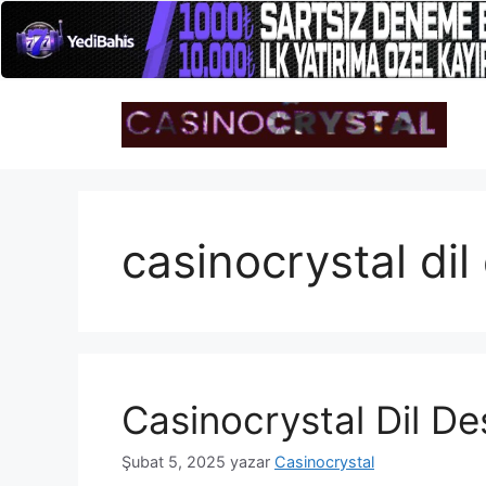
İçeriğe
atla
casinocrystal dil
Casinocrystal Dil De
Şubat 5, 2025
yazar
Casinocrystal