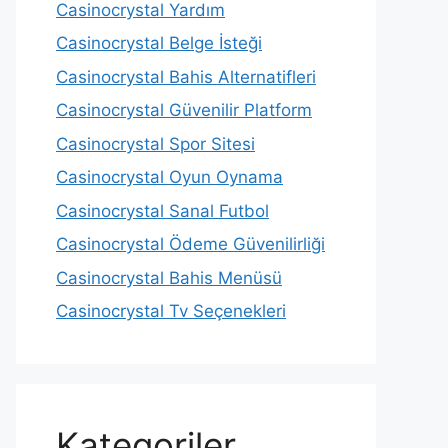
Casinocrystal Yardım
Casinocrystal Belge İsteği
Casinocrystal Bahis Alternatifleri
Casinocrystal Güvenilir Platform
Casinocrystal Spor Sitesi
Casinocrystal Oyun Oynama
Casinocrystal Sanal Futbol
Casinocrystal Ödeme Güvenilirliği
Casinocrystal Bahis Menüsü
Casinocrystal Tv Seçenekleri
Kategoriler