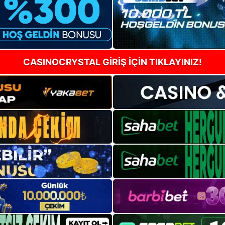
CASINOCRYSTAL GİRİŞ İÇİN TIKLAYINIZ!