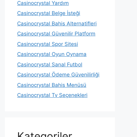
Casinocrystal Yardım
Casinocrystal Belge İsteği
Casinocrystal Bahis Alternatifleri
Casinocrystal Güvenilir Platform
Casinocrystal Spor Sitesi
Casinocrystal Oyun Oynama
Casinocrystal Sanal Futbol
Casinocrystal Ödeme Güvenilirliği
Casinocrystal Bahis Menüsü
Casinocrystal Tv Seçenekleri
Kategoriler