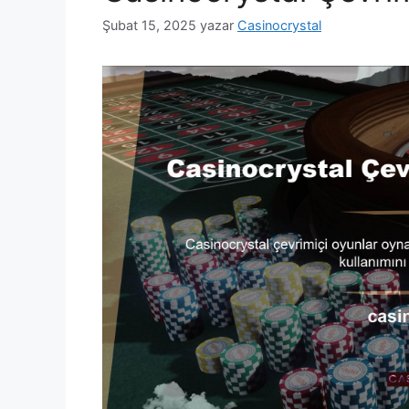
Şubat 15, 2025
yazar
Casinocrystal