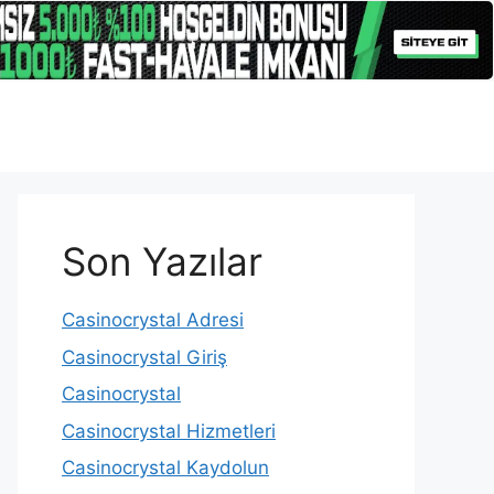
Son Yazılar
Casinocrystal Adresi
Casinocrystal Giriş
Casinocrystal
Casinocrystal Hizmetleri
Casinocrystal Kaydolun