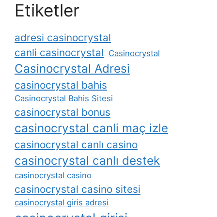
Etiketler
adresi casinocrystal
canli casinocrystal
Casinocrystal
Casinocrystal Adresi
casinocrystal bahis
Casinocrystal Bahis Sitesi
casinocrystal bonus
casinocrystal canli maç izle
casinocrystal canlı casino
casinocrystal canlı destek
casinocrystal casino
casinocrystal casino sitesi
casinocrystal giris adresi