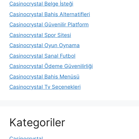
Casinocrystal Belge İsteği
Casinocrystal Bahis Alternatifleri
Casinocrystal Güvenilir Platform
Casinocrystal Spor Sitesi
Casinocrystal Oyun Oynama
Casinocrystal Sanal Futbol
Casinocrystal Ödeme Güvenilirliği
Casinocrystal Bahis Menüsü
Casinocrystal Tv Seçenekleri
Kategoriler
Casinocrystal