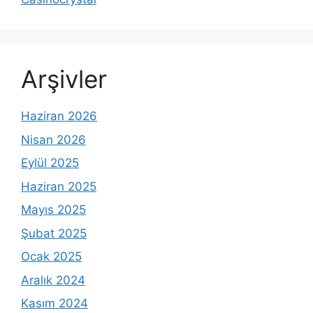
Arşivler
Haziran 2026
Nisan 2026
Eylül 2025
Haziran 2025
Mayıs 2025
Şubat 2025
Ocak 2025
Aralık 2024
Kasım 2024