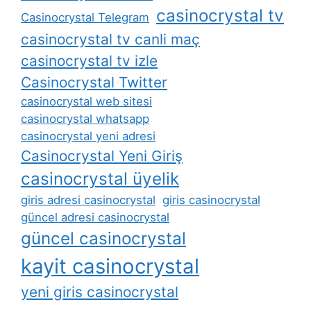
casinocrystal tv
Casinocrystal Telegram
casinocrystal tv canli maç
casinocrystal tv izle
Casinocrystal Twitter
casinocrystal web sitesi
casinocrystal whatsapp
casinocrystal yeni adresi
Casinocrystal Yeni Giriş
casinocrystal üyelik
giris adresi casinocrystal
giris casinocrystal
güncel adresi casinocrystal
güncel casinocrystal
kayit casinocrystal
yeni giris casinocrystal