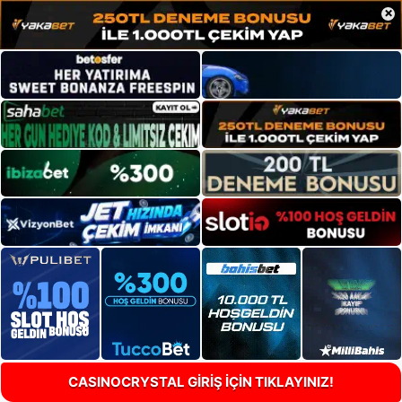
×
CASINOCRYSTAL GİRİŞ İÇİN TIKLAYINIZ!