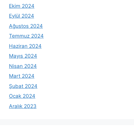
Ekim 2024
Eylül 2024
Ağustos 2024
Temmuz 2024
Haziran 2024
Mayıs 2024
Nisan 2024
Mart 2024
Şubat 2024
Ocak 2024
Aralık 2023