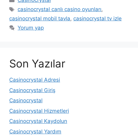
Casinocrystal
Etiketler
casinocrystal canlı casino oyunları
,
casinocrystal mobil tavla
,
casinocrystal tv izle
Yorum yap
Son Yazılar
Casinocrystal Adresi
Casinocrystal Giriş
Casinocrystal
Casinocrystal Hizmetleri
Casinocrystal Kaydolun
Casinocrystal Yardım