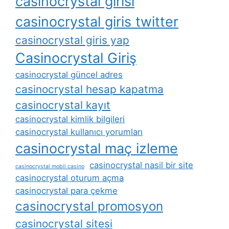
casinocrystal girisi
casinocrystal giris twitter
casinocrystal giris yap
Casinocrystal Giriş
casinocrystal güncel adres
casinocrystal hesap kapatma
casinocrystal kayıt
casinocrystal kimlik bilgileri
casinocrystal kullanıcı yorumları
casinocrystal maç izleme
casinocrystal nasil bir site
casinocrystal mobil casino
casinocrystal oturum açma
casinocrystal para çekme
casinocrystal promosyon
casinocrystal sitesi