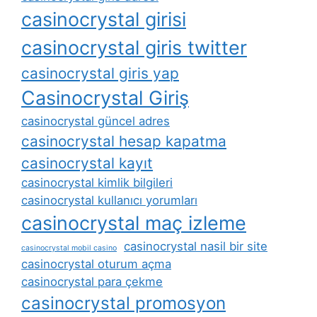
casinocrystal girisi
casinocrystal giris twitter
casinocrystal giris yap
Casinocrystal Giriş
casinocrystal güncel adres
casinocrystal hesap kapatma
casinocrystal kayıt
casinocrystal kimlik bilgileri
casinocrystal kullanıcı yorumları
casinocrystal maç izleme
casinocrystal nasil bir site
casinocrystal mobil casino
casinocrystal oturum açma
casinocrystal para çekme
casinocrystal promosyon