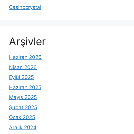
Casinocrystal
Arşivler
Haziran 2026
Nisan 2026
Eylül 2025
Haziran 2025
Mayıs 2025
Şubat 2025
Ocak 2025
Aralık 2024