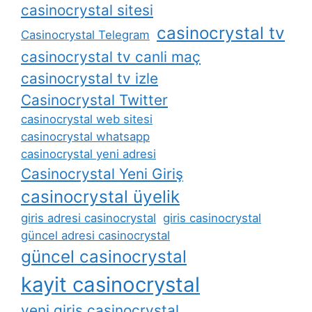
casinocrystal sitesi
casinocrystal tv
Casinocrystal Telegram
casinocrystal tv canli maç
casinocrystal tv izle
Casinocrystal Twitter
casinocrystal web sitesi
casinocrystal whatsapp
casinocrystal yeni adresi
Casinocrystal Yeni Giriş
casinocrystal üyelik
giris adresi casinocrystal
giris casinocrystal
güncel adresi casinocrystal
güncel casinocrystal
kayit casinocrystal
yeni giris casinocrystal