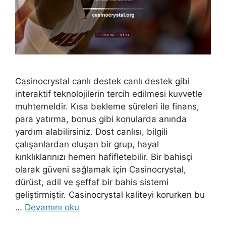
Casinocrystal canlı destek canlı destek gibi
interaktif teknolojilerin tercih edilmesi kuvvetle
muhtemeldir. Kısa bekleme süreleri ile finans,
para yatırma, bonus gibi konularda anında
yardım alabilirsiniz. Dost canlısı, bilgili
çalışanlardan oluşan bir grup, hayal
kırıklıklarınızı hemen hafifletebilir. Bir bahisçi
olarak güveni sağlamak için Casinocrystal,
dürüst, adil ve şeffaf bir bahis sistemi
geliştirmiştir. Casinocrystal kaliteyi korurken bu
…
Devamını oku