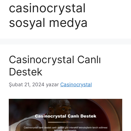
casinocrystal
sosyal medya
Casinocrystal Canlı
Destek
Şubat 21, 2024
yazar
Casinocrystal