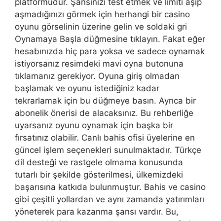
platformudur. Şansınızı test etmek ve limiti aşıp
aşmadığınızı görmek için herhangi bir casino
oyunu görselinin üzerine gelin ve soldaki gri
Oynamaya Başla düğmesine tıklayın. Fakat eğer
hesabınızda hiç para yoksa ve sadece oynamak
istiyorsanız resimdeki mavi oyna butonuna
tıklamanız gerekiyor. Oyuna giriş olmadan
başlamak ve oyunu istediğiniz kadar
tekrarlamak için bu düğmeye basın. Ayrıca bir
abonelik önerisi de alacaksınız. Bu rehberliğe
uyarsanız oyunu oynamak için başka bir
fırsatınız olabilir. Canlı bahis ofisi üyelerine en
güncel işlem seçenekleri sunulmaktadır. Türkçe
dil desteği ve rastgele olmama konusunda
tutarlı bir şekilde gösterilmesi, ülkemizdeki
başarısına katkıda bulunmuştur. Bahis ve casino
gibi çeşitli yollardan ve aynı zamanda yatırımları
yöneterek para kazanma şansı vardır. Bu,