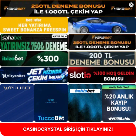
×
CASINOCRYSTAL GİRİŞ İÇİN TIKLAYINIZ!