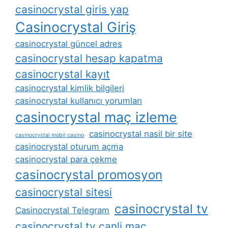
casinocrystal giris yap
Casinocrystal Giriş
casinocrystal güncel adres
casinocrystal hesap kapatma
casinocrystal kayıt
casinocrystal kimlik bilgileri
casinocrystal kullanıcı yorumları
casinocrystal maç izleme
casinocrystal nasil bir site
casinocrystal mobil casino
casinocrystal oturum açma
casinocrystal para çekme
casinocrystal promosyon
casinocrystal sitesi
casinocrystal tv
Casinocrystal Telegram
casinocrystal tv canli maç