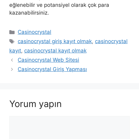
eğlenebilir ve potansiyel olarak çok para
kazanabilirsiniz.
Kategoriler
Casinocrystal
Etiketler
casinocrystal giriş kayıt olmak
,
casinocrystal
kayıt
,
casinocrystal kayıt olmak
Casinocrystal Web Sitesi
Casinocrystal Giriş Yapması
Yorum yapın
Yorum