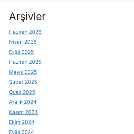
Arşivler
Haziran 2026
Nisan 2026
Eylül 2025
Haziran 2025
Mayıs 2025
Şubat 2025
Ocak 2025
Aralık 2024
Kasım 2024
Ekim 2024
Eylül 2024