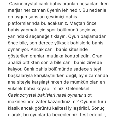
Casinocrystal canlı bahis oranları hesaplanırken
marjlar her zaman üyenin lehinedir. Bu nedenle
en uygun şansları çevrimiçi bahis
platformlarında bulacaksınız. Maçtan önce
bahis yapmak için spor bölümünü seçin ve
yanındaki seçeneğe tıklayın. Oyun başlamadan
önce bile, son derece yüksek bahislerle bahis
oynanıyor. Ancak canlı bahis sitesinde
gösterilen oranları mutlaka kontrol edin. Oran
analizi bittikten sonra bile canlı bahis zirvede
kalıyor. Canlı bahis bölümünde sadece siteyi
başkalarıyla karşılaştırırken değil, aynı zamanda
ana siteyle karşılaştırırken de mümkün olan en
yüksek bahsi koyabilirsiniz. Geleneksel
Casinocrystal bahisleri nasıl oynanır
slot
makinesinde zafer kazandınız mı? Oyunun türü
klasik ancak görüntü kalitesi iyileştirildi. Sonuç
olarak, bu oyunlarda becerilerinizi test edebilir,