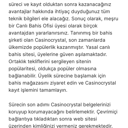
süreci ve kayıt olduktan sonra kazanacağınız
avantajlar hakkında ihtiyaç duyduğunuz tüm
teknik bilgileri ele alacağız. Sonuç olarak, meşru
bir Canlı Bahis Ofisi üyesi olarak birçok
avantajdan yararlanırsınız. Tanınmış bir bahis
şirketi olan Casinocrystal, son zamanlarda
ülkemizde popülerlik kazanmıştır. Yasal canlı
bahis sitesi, üyelerine güven aşılamaktadır.
Ortaklık tekliflerini sergileyen sitenin
popülaritesi, oldukça popüler olmasına
bağlanabilir. Üyelik sürecine başlamak için
bahis mağazasını ziyaret edin ve Casinocrystal
kayıt işlemini tamamlayın.
Sürecin son adımı Casinocrystal belgelerinizi
koruyup korumayacağını belirlemektir. Çevrimiçi
bağlantıya tıkladıktan sonra web sitesi
üzerinden kimliğinizi vermeniz gerekmektedir.