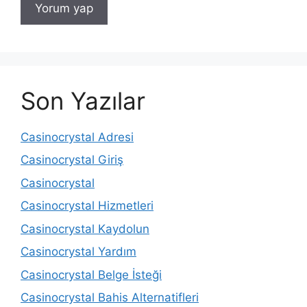
Son Yazılar
Casinocrystal Adresi
Casinocrystal Giriş
Casinocrystal
Casinocrystal Hizmetleri
Casinocrystal Kaydolun
Casinocrystal Yardım
Casinocrystal Belge İsteği
Casinocrystal Bahis Alternatifleri