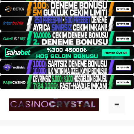
İçeriğe
atla
Menü