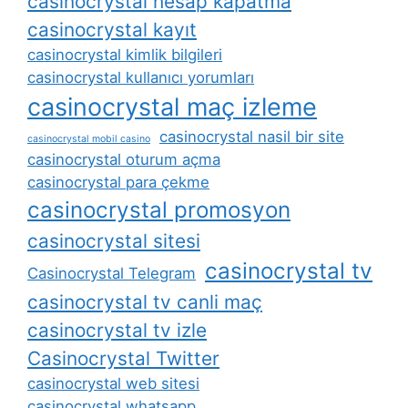
casinocrystal hesap kapatma
casinocrystal kayıt
casinocrystal kimlik bilgileri
casinocrystal kullanıcı yorumları
casinocrystal maç izleme
casinocrystal nasil bir site
casinocrystal mobil casino
casinocrystal oturum açma
casinocrystal para çekme
casinocrystal promosyon
casinocrystal sitesi
casinocrystal tv
Casinocrystal Telegram
casinocrystal tv canli maç
casinocrystal tv izle
Casinocrystal Twitter
casinocrystal web sitesi
casinocrystal whatsapp