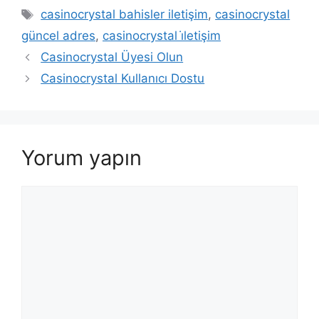
Etiketler
casinocrystal bahisler iletişim
,
casinocrystal
güncel adres
,
casinocrystal i̇letişim
Casinocrystal Üyesi Olun
Casinocrystal Kullanıcı Dostu
Yorum yapın
Yorum