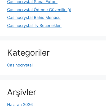
Casinocrystal Sanal Futbol
Casinocrystal Ödeme Güvenilirliği
Casinocrystal Bahis Menüsü
Casinocrystal Tv Seçenekleri
Kategoriler
Casinocrystal
Arşivler
Haziran 2026