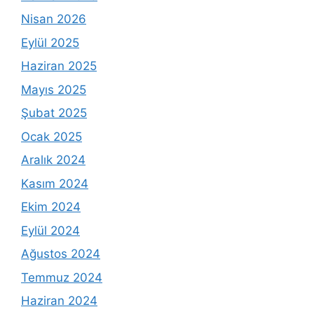
Nisan 2026
Eylül 2025
Haziran 2025
Mayıs 2025
Şubat 2025
Ocak 2025
Aralık 2024
Kasım 2024
Ekim 2024
Eylül 2024
Ağustos 2024
Temmuz 2024
Haziran 2024